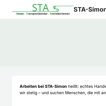
Zum
STA-Simo
Inhalt
springen
Arbeiten bei STA-Simon
heißt: echtes Handw
wir stetig – und suchen Menschen, die mit a